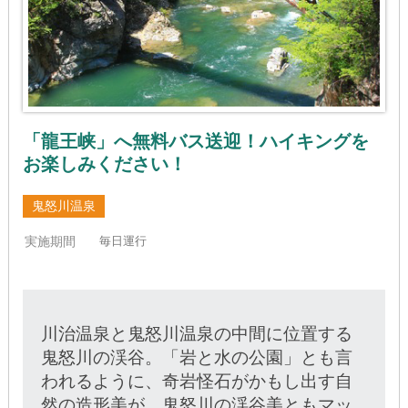
「龍王峡」へ無料バス送迎！ハイキングを
お楽しみください！
鬼怒川温泉
実施期間
毎日運行
川治温泉と鬼怒川温泉の中間に位置する
鬼怒川の渓谷。
「岩と水の公園」とも言
われるように、奇岩怪石がかもし出す自
然の造形美が、
鬼怒川の渓谷美ともマッ