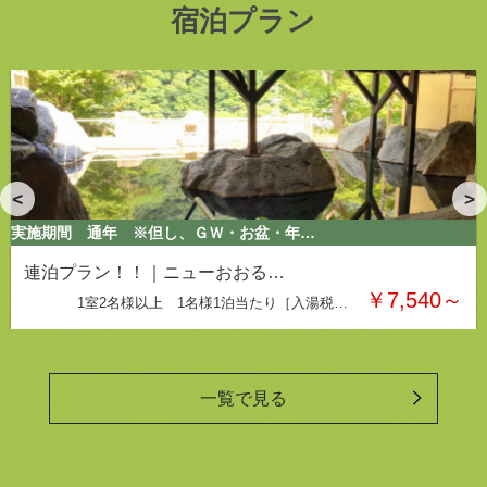
宿泊プラン
実施期間
実施期間
実施期間
実施期間
実施期間
実施期間
実施期間
実施期間
通年 ※但し、ＧＷ・お盆・年…
通年 ※但し、年末年始は除く
通年 ※但し、ＧＷ・お盆・年…
期間限定
通年
通年
通年
通年
夕食なしプラン｜ニューおおる…
これは気楽なポツンと一人旅！…
連泊プラン！！｜ニューおおる…
連泊するほどお得に♪
最上階☆6,930円～【グル…
贅沢プランアワビ・蟹・鰻付！…
バイキング+ワンドリンクサー…
【山海プラン】アワビ又は鰻又…
￥6,300円～
￥11,880〜
￥6,550～
￥9,300～
￥7,540～
￥6,930～
￥7,980～
￥8,690～
1室2名様以上 1名様［消費税・入湯税別…
1室2名様以上 1名様1泊当たり［入湯税…
1室2名様以上 1名様［入湯税別］
1室2名様以上 1名様［入湯税別］
1泊2食付［入湯税別］
1名様1泊
1名様1泊
1名様1泊
一覧で見る