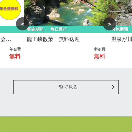
実施期間
毎日運行
実施期間
ド会…
龍王峡散策！無料送迎
温泉が
年会費
参加費
無料
無料
一覧で見る