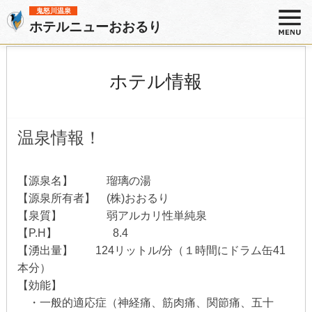
鬼怒川温泉
ホテルニューおおるり
ホテル情報
温泉情報！
【源泉名】 瑠璃の湯
【源泉所有者】 (株)おおるり
【泉質】 弱アルカリ性単純泉
【P.H】 8.4
【湧出量】 124リットル/分（１時間にドラム缶41
本分）
【効能】
・一般的適応症（神経痛、筋肉痛、関節痛、五十